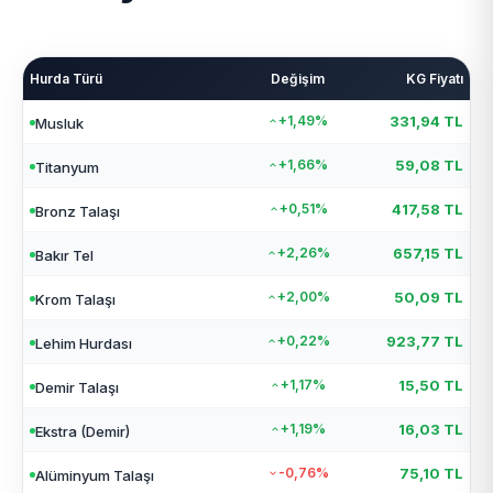
Hurda Türü
Değişim
KG Fiyatı
+1,49%
331,94 TL
Musluk
+1,66%
59,08 TL
Titanyum
+0,51%
417,58 TL
Bronz Talaşı
+2,26%
657,15 TL
Bakır Tel
+2,00%
50,09 TL
Krom Talaşı
+0,22%
923,77 TL
Lehim Hurdası
+1,17%
15,50 TL
Demir Talaşı
+1,19%
16,03 TL
Ekstra (Demir)
-0,76%
75,10 TL
Alüminyum Talaşı