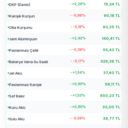
+2,26%
19,34 TL
DKP (Demir)
-0,86%
90,18 TL
Karışık Kurşun
-0,18%
83,25 TL
Olta Kurşunu
+2,42%
140,41 TL
Jant Alüminyum
-0,38%
55,43 TL
Paslanmaz Çelik
-0,17%
326,36 TL
Batarya Vana Su Saati
+1,54%
37,40 TL
Jel Akü
+0,90%
58,11 TL
Paslanmaz Karışık
+1,53%
650,23 TL
Saf Bakır
+0,90%
33,00 TL
Kuru Akü
-0,59%
36,77 TL
Sulu Akü