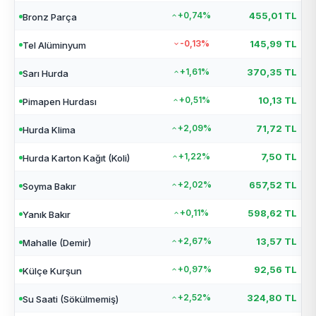
+0,74%
455,01 TL
Bronz Parça
-0,13%
145,99 TL
Tel Alüminyum
+1,61%
370,35 TL
Sarı Hurda
+0,51%
10,13 TL
Pimapen Hurdası
+2,09%
71,72 TL
Hurda Klima
+1,22%
7,50 TL
Hurda Karton Kağıt (Koli)
+2,02%
657,52 TL
Soyma Bakır
+0,11%
598,62 TL
Yanık Bakır
+2,67%
13,57 TL
Mahalle (Demir)
+0,97%
92,56 TL
Külçe Kurşun
+2,52%
324,80 TL
Su Saati (Sökülmemiş)