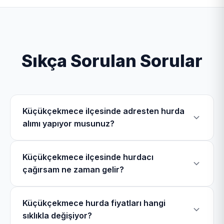
Sıkça Sorulan Sorular
Küçükçekmece ilçesinde adresten hurda
alımı yapıyor musunuz?
Evet, Küçükçekmece Hurdacı olarak
Küçükçekmece ilçesinde hurdacı
Küçükçekmece ilçesinde Tevfikbey Mahallesi,
çağırsam ne zaman gelir?
Halkalı Merkez Mahallesi, Söğütlü Çeşme Mahallesi,
İstasyon Mahallesi dahil olmak üzere toplam 21
Küçükçekmece bölgesinde hurdacı telefonu
mahallede mobil ekiplerimizle hurdacılık hizmeti
Küçükçekmece hurda fiyatları hangi
üzerinden bizi arayarak hurdacı çağırdığınızda 28
veriyoruz.
sıklıkla değişiyor?
dakika içerisinde bulunduğunuz konuma geliyoruz.