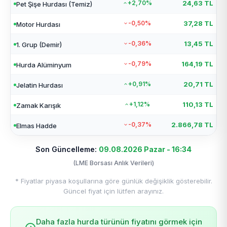
+2,70%
24,63 TL
Pet Şişe Hurdası (Temiz)
-0,50%
37,28 TL
Motor Hurdası
-0,36%
13,45 TL
1. Grup (Demir)
-0,79%
164,19 TL
Hurda Alüminyum
+0,91%
20,71 TL
Jelatin Hurdası
+1,12%
110,13 TL
Zamak Karışık
-0,37%
2.866,78 TL
Elmas Hadde
Son Güncelleme:
09.08.2026 Pazar - 16:34
(LME Borsası Anlık Verileri)
* Fiyatlar piyasa koşullarına göre günlük değişiklik gösterebilir.
Güncel fiyat için lütfen arayınız.
Daha fazla hurda türünün fiyatını görmek için