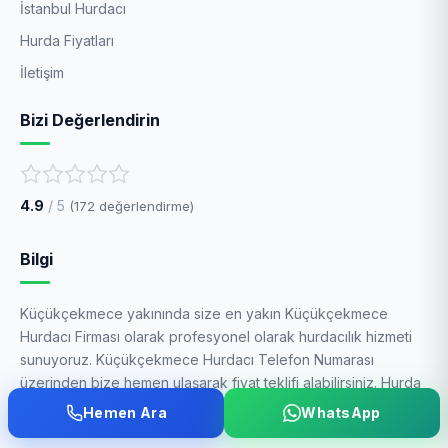
İstanbul Hurdacı
Hurda Fiyatları
İletişim
Bizi Değerlendirin
4.9
/ 5
(
172
değerlendirme)
Bilgi
Küçükçekmece yakınında size en yakın Küçükçekmece
Hurdacı Firması olarak profesyonel olarak hurdacılık hizmeti
sunuyoruz. Küçükçekmece Hurdacı Telefon Numarası
üzerinden bize hemen ulaşarak fiyat teklifi alabilirsiniz. Hurda
alanlar arasında en iyi firmalardan biriyiz.
Hemen Ara
WhatsApp