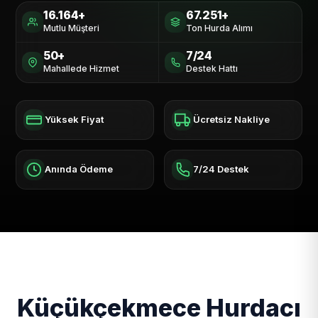
16.164+
67.251+
Mutlu Müşteri
Ton Hurda Alımı
50+
7/24
Mahallede Hizmet
Destek Hattı
Yüksek Fiyat
Ücretsiz Nakliye
Anında Ödeme
7/24 Destek
Küçükçekmece Hurdacı