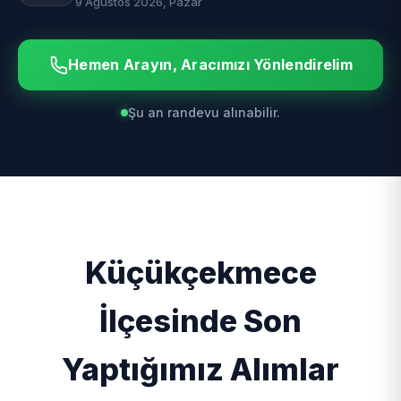
9 Ağustos 2026, Pazar
Hemen Arayın, Aracımızı Yönlendirelim
Şu an randevu alınabilir.
Küçükçekmece
İlçesinde Son
Yaptığımız Alımlar